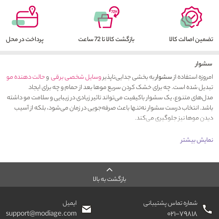
تضمین اصالت کالا
بازگشت کالا تا 72 ساعت
پرداخت در محل
سشوار
امروزه استفاده از
سشوار
به بخشی جدایی‌ناپذیر
وسایل شخصی برقی
و
حالت دهنده مو
تبدیل شده است. چه برای خشک کردن سریع موها بعد از حمام و چه برای ایجاد
مدل‌های متنوع، یک سشوار باکیفیت می‌تواند تاثیر زیادی در زیبایی و سلامت مو داشته
باشد. انتخاب درست سشوار نه‌تنها باعث صرفه‌جویی در زمان می‌شود، بلکه از آسیب
دیدن موها نیز جلوگیری می‌کند.
نمایش بیشتر
بازگشت به بالا
شماره تماس پشتیبانی
ایمیل
support@modiage.com
۰۲۱-۷۹۸۱۸