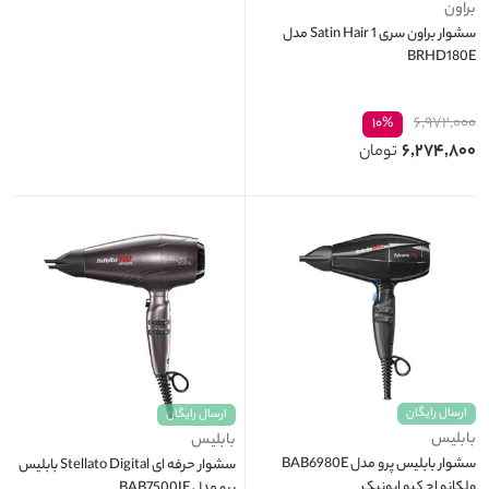
براون
سشوار براون سری 1 Satin Hair مدل
BRHD180E
۶,۹۷۲,۰۰۰
۱۰%
۶,۲۷۴,۸۰۰
تومان
ارسال رایگان
ارسال رایگان
بابلیس
بابلیس
سشوار بابلیس پرو مدل BAB6980E
سشوار حرفه ای Stellato Digital بابلیس
ولکانو اچ کیو ایونیک
پرو مدل BAB7500IE