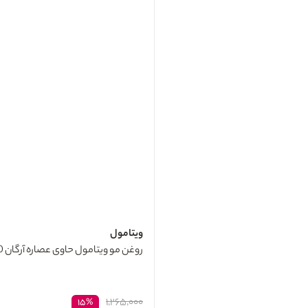
ویتامول
روغن مو ویتامول حاوی عصاره آرگان 60میل
۱,۲۶۵,۰۰۰
۱۵%