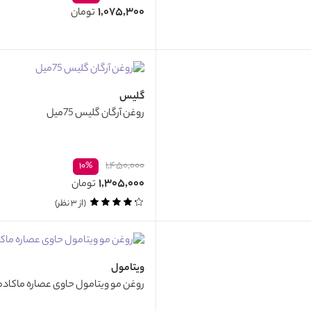
۱,۰۷۵,۳۰۰
تومان
گلیس
روغن آرگان گلیس 75میل
۱,۴۵۰,۰۰۰
۱۰%
۱,۳۰۵,۰۰۰
تومان
(از ۳ نظر)
ویتامول
روغن مو ویتامول حاوی عصاره ماکادمیا 60م