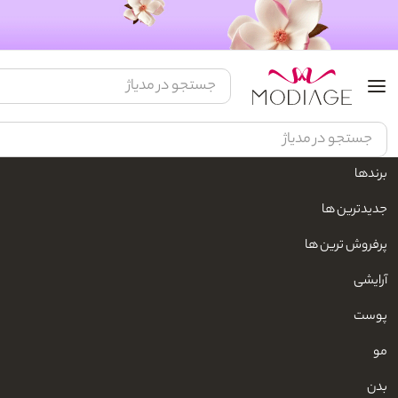
برندها
مدیاژ
زیبایی و مراقبت شخصی
محصولات مو
مراقبت مو
جدیدترین ها
پرفروش ترین ها
روغن مو
آرایشی
برندها
پوست
مو
بدن
لوپینا کالر