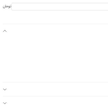
تومان
LOGGIA
amous one
arterina