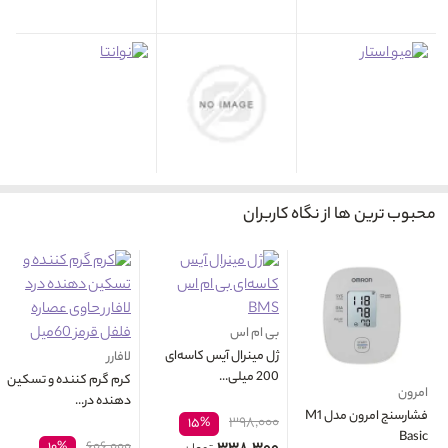
محبوب ترین ها از نگاه کاربران
بی ام اس
ژل مینرال آیس کاسه‌ای
لافارر
200 میلی...
کرم گرم کننده و تسکین
امرون
دهنده در...
فشارسنج امرون مدل M1
۳۹۸,۰۰۰
۱۵%
Basic
۶۰۶,۰۰۰
۱۰%