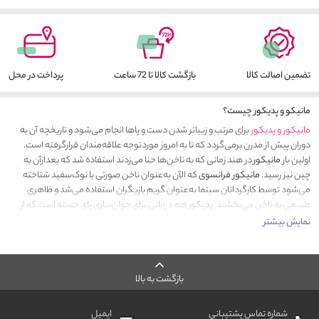
تضمین اصالت کالا
بازگشت کالا تا 72 ساعت
پرداخت در محل
مانیکو و پدیکور چیست؟
مانیکور و پدیکور
برای مرتب و زیباتر شدن دست و پاها انجام می‌شود و تاریخچه آن به
دوران پیش از مدرن برمی‌گردد که تا به امروز موردتوجه علاقه‌مندان قرارگرفته است.
اولین بار
مانیکور
در هند زمانی که به ناخن‌ها حنا می‌زدند استفاده شد که بعدازآن به
چین نیز رسید.
مانیکور فرانسوی
که الآن به‌عنوان ناخن صورتی با نوک‌سفید شناخته
می‌شود توسط کارگردانان سینما به‌عنوان گریم بازیگران استفاده می‌شد و ظاهری
طبیعی به ناخن می‌بخشید.
پدیکور
هم درمانی برای جوان‌سازی پای خسته است که از
مصر باستان آغاز شد و کلمه پدیکور از کلمه لاتین pes به معنی پا و cura به معنی
نمایش بیشتر
مراقبت گرفته‌شده است. امروزه پدیکور برای جلوگیری از بیماری و اختلالات ناخن انجام
می‌شود و تکنسین‌های اسپا با تکنیک رفلکسولوژی که به دست و پاها فشار می‌آورد و
به آن‌ها آرامش می‌دهند. درکل
مانیکور و پدیکور
به رفع استرس کمک می‌کند و نرمی
بازگشت به بالا
پوست و طول عمر ناخن را افزایش می‌دهد.
مانیکور و پدیکور ازنظر زیبایی‌شناسی
شماره تماس پشتیبانی
ایمیل