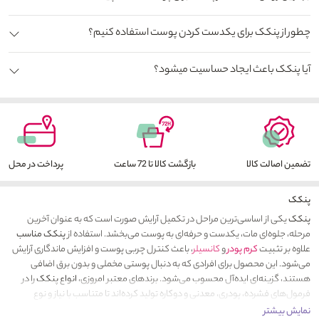
چطور از پنکک برای یکدست کردن پوست استفاده کنیم؟
آیا پنکک باعث ایجاد حساسیت میشود؟
تضمین اصالت کالا
بازگشت کالا تا 72 ساعت
پرداخت در محل
پنکک
پنکک
یکی از اساسی‌ترین مراحل در تکمیل آرایش صورت است که به عنوان آخرین
مرحله، جلوه‌ای مات، یکدست و حرفه‌ای به پوست می‌بخشد. استفاده از
پنکک مناسب
علاوه بر تثبیت
کرم پودر
و
کانسیلر
، باعث کنترل چربی پوست و افزایش ماندگاری آرایش
می‌شود. این محصول برای افرادی که به دنبال پوستی مخملی و بدون برق اضافی
هستند، گزینه‌ای ایده‌آل محسوب می‌شود. برندهای معتبر امروزی،
انواع پنکک
را در
فرمول‌های فشرده، پودری، معدنی و دو‌کاره تولید کرده‌اند تا متناسب با نیاز و نوع
پوست، انتخابی دقیق و کاربردی در اختیار شما قرار دهند.
نمایش بیشتر