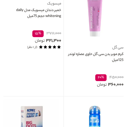
میسویک
خمیر دندان میسویک مدل daily
whitening حجم 75میل
۳۷۸,۰۰۰
۱۵%
۳۲۱,۳۰۰
تومان
سی گل
(از ۱ نظر)
کرم موبر بدن سی گل حاوی عصاره لوندر
125میل
۴۵۰,۰۰۰
۲۰%
۳۶۰,۰۰۰
تومان