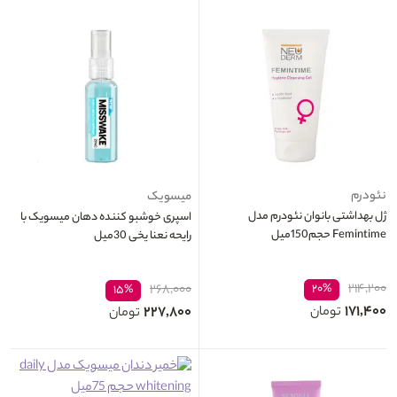
نئودرم
میسویک
ژل بهداشتی بانوان نئودرم مدل
اسپری خوشبو کننده دهان میسویک با
Femintime حجم150میل
رایحه نعنا یخی 30میل
۲۱۴,۲۰۰
۲۶۸,۰۰۰
۲۰%
۱۵%
۱۷۱,۴۰۰
۲۲۷,۸۰۰
تومان
تومان