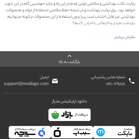
رعایت نکات بهداشتی و سلامتی اولین قدم در این راه و شاید مهمترین گام در این جهت
خواهد بود. برای رعایت بهداشت و در نتیجه حفظ سلامتی استفاده از مواد و محصولات
بهداشتی غیر قابل اجتناب است زیرا بدون استفاده از این محصولات چکونه میتوانیم
بهداشت فردی و اجتماعی را اجرایی کنیم؟
گستردگی حوزه لوازم بهداشتی
نمایش بیشتر
حوزه لوازم بهداشتی در گستره بسیار وسیعی قرار گرفته است که به طور کلی می توانیم
آن را به دو بخش بهداشت و سلامت شخصی و بهداشت و سلامت اجتماعی تقسیم
کنیم.
بازگشت به بالا
لوازم بهداشتی شخصی
هر فرد فارغ از جنسیت، نژاد و سن دارای روتین روزانه نسبتا مشابه در رعایت بهداشت
شماره تماس پشتیبانی
ایمیل
فردی است. به عنوان مثال تمامی افراد روزانه دندان های خود را مسواک میزنند یا دست
support@modiage.com
۰۲۱-۷۹۸۱۸
و صورت خود را
با انواع مواد شوینده مانند صابون‌های جامد و یا مایع شستشو میدهند. البته
دانلود اپلیکیشن مدیاژ
محصولات بهداشتی تخصصی زنان و مردان نیز وجود دارند که هر یک نیاز انسانها را بنا بر
جنسیت و ویژگی های بدنی آنها تامین می‌نمایند.
دسته بندی محصولات لوازم بهداشتی
بهداشت عمومی
بهداشت دهان و دندان