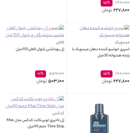
۲۶۸,۰۰۰
۱۵%
۲۲۷,۸۰۰
تومان
میسویک
لافارر
اسپری خوشبو کننده دهان میسویک با
ژل بهداشتی بانوان لافارر 150میل
رایحه هندوانه 30میل
۵۵۹,۰۰۰
۲۶۸,۰۰۰
۱۰%
۱۵%
۵۰۳,۱۰۰
۲۲۷,۸۰۰
تومان
تومان
کدکس
ژل تاخیری لوبریکانت کدکس مدل Max
Time Stop حجم 90میل