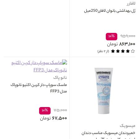
لافارر
ژل بهداشتی بانوان لافارر 250میل
۹۵۹,۰۰۰
۱۰%
۸۶۳,۱۰۰
تومان
(از ۲ نظر)
نانو پاک
ماسک سوپاپ دار کربن اکتیو نانوپاک
مدل FFP3
۷۵,۰۰۰
۱۰%
۶۷,۵۰۰
تومان
میسویک
خمیردندان میسویک مناسب دندان