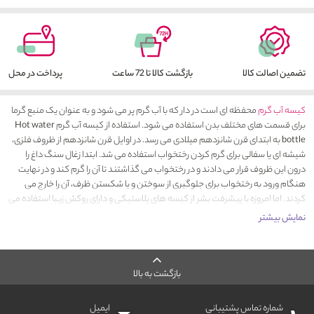
تضمین اصالت کالا
بازگشت کالا تا 72 ساعت
پرداخت در محل
کیسه آب گرم
محفظه‌ ای است در دار که با آب گرم پر می‌ شود و به عنوان یک منبع گرما
برای قسمت‌ های مختلف بدن استفاده می‌ شود. استفاده از کیسه آب گرم
Hot water
bottle
به ابتدای قرن شانزدهم میلادی می رسد. در اوایل قرن شانزدهم از ظروف فلزی،
شیشه ای یا سفالی برای گرم کردن رختخواب استفاده می‎ شد. ابتدا زغال سنگ داغ را
درون این ظروف قرار می دادند و در رختخواب می گذاشتند تا آن را گرم کند و در نهایت
کردند. اما امروزه با پیشرفت بشر از کیسه‌ های پلاستیکی و دارای روکش زیبا استفاده می‌
شود.
نمایش بیشتر
فواید استفاده از کیسه آب گرم
کیسه آب گرم وسیله ای کاربردی و مقرون به صرفه برای رهایی از درد است. از کیسه آب
گرم برای اسپاسم زمان قاعدگی، درد گردن و عضلات گرفته به خصوص برای ورزشکاران
بازگشت به بالا
استفاده می شود. بسیاری از زنان باردار مشکل گردش خون ضعیف در پاهای خود دارند و
کیسه آب گرم برای گرم کردن و بهبود جریان خون پا در طول شب و در نتیجه یک خواب
شماره تماس پشتیبانی
ایمیل