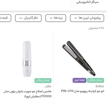
سیگار الکترونیکی
پرفروش ترین ها
برندها
نظر کاربران
قیمت
۳۶۶
محصول
ارسال رایگان
فقط امروز
ارسال رایگان
پروویو
براون
اتو مو کراتینه پروویو مدل PW-5114
ماشین اصلاح مو صورت بانوان براون مدل
FS1000 (سفارش اروپا)