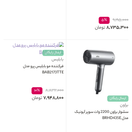
۹,۱۹۵,۰۰۰
۵%
۸,۷۳۵,۳۰۰
تومان
ارسال رایگان
بابلیس
فرکننده مو بابلیس پرو مدل
BAB2173TTE
۸,۸۳۲,۰۰۰
۱۰%
۷,۹۴۸,۸۰۰
تومان
ارسال رایگان
براون
سشوار براون 2200 وات سوپر آيونيک
مدل BRHD435E