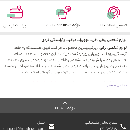
تضمین اصالت کالا
بازگشت کالا تا 72 ساعت
پرداخت در محل
لوازم شخصی برقی ، خرید تجهیزات مراقبت و آراستگی فردی
لوازم شخصی برقی
از پرکاربردترین محصولات مراقبت فردی هستند که به حفظ
آراستگی، بهداشت و زیبایی روزمره کمک می‌کنند. این محصولات با هدف اصلاح،
حالت‌دهی مو، پیرایش و مراقبت شخصی طراحی شده‌اند و امروزه در بسیاری از خانه‌ها
به بخشی ضروری از روتین مراقبت فردی تبدیل شده‌اند. تنوع بالای محصولات این دسته
باعث شده کاربران بتوانند متناسب با نیاز خود بهترین گزینه را انتخاب کنند.
در دسته
لوازم شخصی برقی
، محصولاتی مانند
سشوار
،
ماشین اصلاح سر و صورت
،
نمایش بیشتر
ریش‌تراش، موزن بینی و گوش،
اتو مو
، فر کننده مو، سشوار چرخشی و دستگاه‌های
اصلاح بانوان قرار می‌گیرند. هر یک از این محصولات برای کاربرد خاصی طراحی شده‌اند و
می‌توانند به صرفه‌جویی در زمان و افزایش کیفیت مراقبت شخصی کمک کنند.
بازگشت به بالا
هنگام
خرید لوازم شخصی
برقی بهتر است به عواملی مانند کیفیت ساخت، توان
دستگاه، امکانات کاربردی، نوع کاربری و گارانتی محصول توجه داشته باشید. برای مثال،
شماره تماس پشتیبانی
ایمیل
انتخاب یک سشوار مناسب می‌تواند به خشک کردن سریع‌تر و محافظت بهتر از موها
support@modiage.com
۰۲۱-۷۹۸۱۸