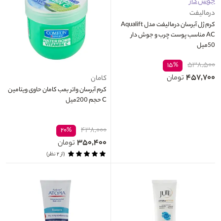
درمالیفت
کرم ژل آبرسان درمالیفت مدل Aqualift
AC مناسب پوست چرب و جوش دار
50میل
۵۳۸,۵۰۰
۱۵%
۴۵۷,۷۰۰
تومان
کامان
کرم آبرسان واتر بمب کامان حاوی ویتامین
C حجم 200میل
۴۳۸,۰۰۰
۲۰%
۳۵۰,۴۰۰
تومان
(از ۲ نظر)