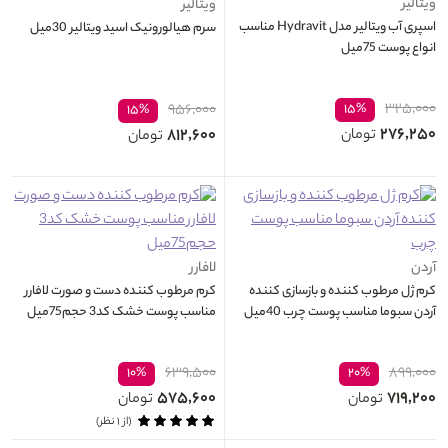
ویتالیر
ویتالیر
اسپری آب ویتالیر مدل Hydravit مناسب
سرم هيالورونيک اسید ویتالیر 30میل
انواع پوست 75میل
۳۲۵,۰۰۰
۹۵۶,۰۰۰
۱۵%
۱۵%
۲۷۶,۲۵۰
۸۱۲,۶۰۰
تومان
تومان
آردن
لافارر
کرم ژل مرطوب کننده و بازسازی کننده
کرم مرطوب کننده دست و صورت لافارر
آردن سبوما مناسب پوست چرب 40میل
مناسب پوست خشک کد3 حجم75میل
۶۳۹,۵۰۰
۸۹۹,۰۰۰
۱۰%
۲۰%
۵۷۵,۶۰۰
۷۱۹,۲۰۰
تومان
تومان
(از ۱ نظر)