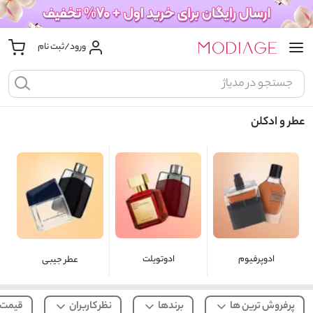
ورود/ثبت نام
عطر و ادکلن
ادوپرفیوم
ادوتویلت
عطر جیبی
پرفروش ترین ها
برندها
نظر کاربران
قیمت