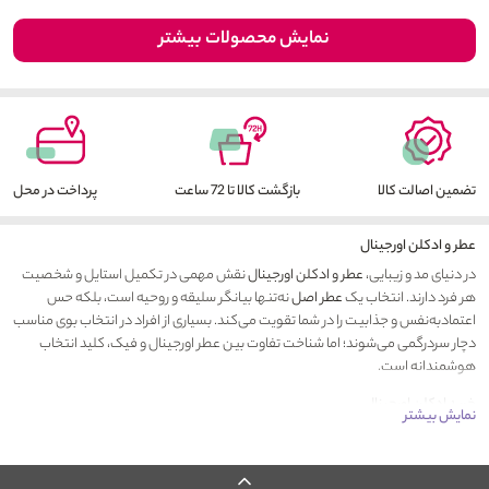
نمایش محصولات بیشتر
تضمین اصالت کالا
بازگشت کالا تا 72 ساعت
پرداخت در محل
عطر و ادکلن اورجینال
در دنیای مد و زیبایی،
عطر و ادکلن اورجینال
نقش مهمی در تکمیل استایل و شخصیت
هر فرد دارند. انتخاب یک
عطر اصل
نه‌تنها بیانگر سلیقه و روحیه‌ است، بلکه حس
اعتماد‌به‌نفس و جذابیت را در شما تقویت می‌کند. بسیاری از افراد در انتخاب بوی مناسب
دچار سردرگمی می‌شوند؛ اما شناخت تفاوت بین عطر اورجینال و فیک، کلید انتخاب
هوشمندانه است.
خرید ادکلن اورجینال
نمایش بیشتر
سرمایه‌گذاری بر حس و حال روزانه‌تان است. عطرهای اصلی دارای ماندگاری بالا، پخش
بوی عالی و ترکیبات بی‌ضرر برای پوست هستند. استفاده از رایحه‌های اصل باعث
می‌شود بوی شما همیشه خاص و به‌یادماندنی باشد، به‌خصوص در موقعیت‌های کاری