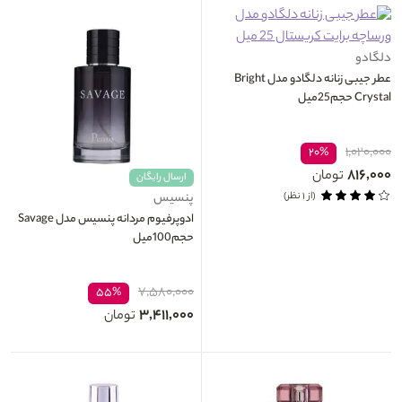
دلگادو
عطر جیبی زنانه دلگادو مدل Bright
Crystal حجم25میل
۱,۰۲۰,۰۰۰
۲۰%
۸۱۶,۰۰۰
تومان
ارسال رایگان
(از ۱ نظر)
پنسیس
ادوپرفیوم مردانه پنسیس مدل Savage
حجم100میل
۷,۵۸۰,۰۰۰
۵۵%
۳,۴۱۱,۰۰۰
تومان