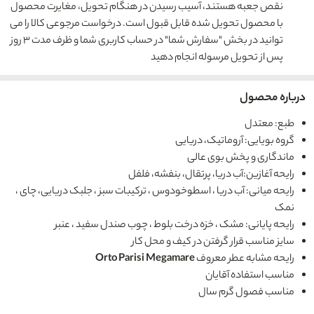
نقص جعبه هستند، آسیب رسیدن در هنگام تحویل، مغایرت محصول
با محصول تحویل شده قابل قبول است. درخواست مرجوعی کالا را می
توانید در بخش "سفارش شما" در حساب کاربری شما و ظرف مدت ۳ روز
پس از تحویل مرسوله انجام دهید
درباره محصول
طبع: معتدل
گروه بویایی: آروماتیک، دریایی
ماندگاری و پخش بوی عالی
رایحه آغازین:آب دریا، پرتقال، بنفشه، فلفل
رایحه میانی: آب دریا ، اسطوخودوس ، ترکیبات سبز ، جلبک دریایی، چای ،
نمک
رایحه پایانی: مشک ، خزه درخت بلوط ، چوب صندل سفید ، عنبر
سایز مناسب قرار گرفتن در کیف و محل کار
رایحه مشابه عطر معروف
Orto Parisi Megamare
مناسب استفاده آقایان
مناسب فصول گرم سال