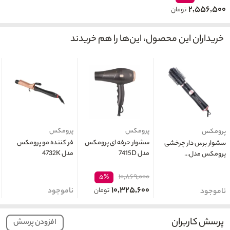
۲,۵۵۶,۵۰۰
تومان
خریداران این محصول، این‌ها را هم خریدند
پرومکس
پرومکس
پرومکس
سشوار حرفه ای پرومکس
فر کننده مو پرومکس
سشوار برس دار چرخشی
مدل 7415D
مدل 4732K
پرومکس مدل...
۱۰,۸۶۹,۰۰۰
۵%
۱۰,۳۲۵,۶۰۰
تومان
ناموجود
ناموجود
پرسش کاربران
افزودن پرسش