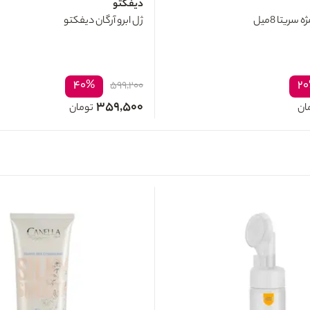
دیفکتو
ریتا 8میل
ژل ابرو آرگان دیفکتو
۴۰%
۲
۵۹۹,۲۰۰
۳۵۹,۵۰۰
ان
تومان