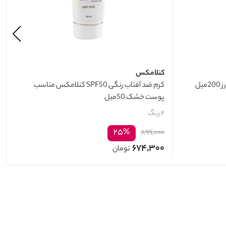
کنلامکس
یل
کرم ضد آفتاب رنگی SPF50 کنلامکس مناسب
پوست خشک 50میل
۲ رنگ
۲۵%
۸۹۹,۰۰۰
۶۷۴,۳۰۰
تومان