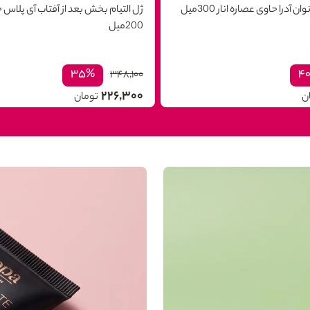
 آدرا حاوی عصاره انار 300میل
ژل التیام بخش بعد از آفتاب آی پلاس ح
200میل
۳۵%
۴
۳۴۸,۱۰۰
۲۲۶,۳۰۰
ن
تومان