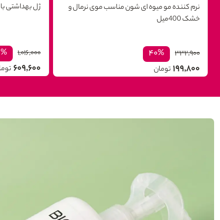
ژل بهداشتی بانوان
‫نرم كننده مو میوه ای شون مناسب موی نرمال و
خشک 400میل
۰%
۴۰%
۱,۰۱۶,۰۰۰
۳۳۲,۹۰۰
۶۰۹,۶۰۰
۱۹۹,۸۰۰
توما
تومان