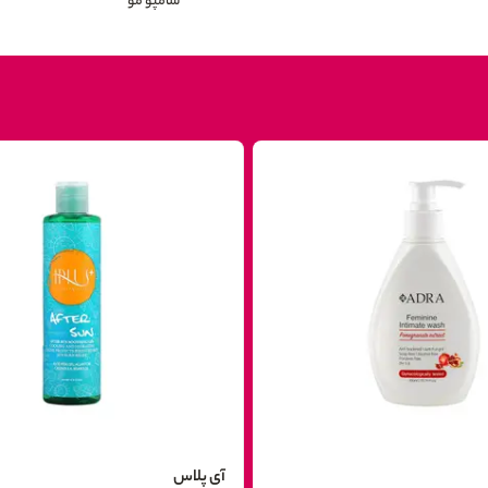
شامپو مو
آی پلاس