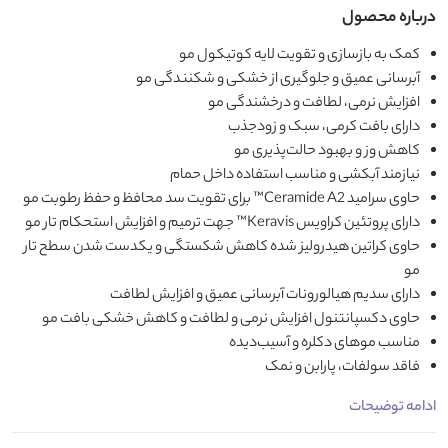
درباره محصول
کمک به بازسازی و تقویت لایه کوتیکول مو
آبرسانی عمیق و جلوگیری از خشکی و شکنندگی مو
افزایش نرمی، لطافت و درخشندگی مو
دارای بافت کرمی، سبک و زودجذب
کاهش وز و بهبود حالت‌پذیری مو
نیازمند آبکشی و مناسب استفاده داخل حمام
حاوی سرامید Ceramide A2™ برای تقویت سد محافظ و حفظ رطوبت مو
دارای پروتئین کراویس Keravis™ جهت ترمیم و افزایش استحکام تار مو
حاوی کراتین هیدرولیز شده کاهش شکستگی و یکدست شدن سطح تار
مو
دارای سدیم هیالورونات آبرسانی عمیق و افزایش لطافت
حاوی دکسپانتنول افزایش نرمی و لطافت و کاهش خشکی بافت مو
مناسب موهای دکلره و آسیب‌دیده
فاقد سولفات، پارابن و نمک
ادامه توضیحات