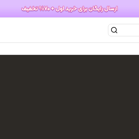
اتو مو
فر کننده مو
برس حرارتی مو
اپیلاتور
مسواک برقی
براون
ماشین اصلاح بدن مینی براون مدل BS1000