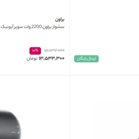
براون
سشوار براون 2200 وات سوپر آيونيک مدل BRHD435E
۱۵,۰۳۷,۰۰۰
۱۰%
۱۳,۵۳۳,۳۰۰
تومان
ارسال رایگان