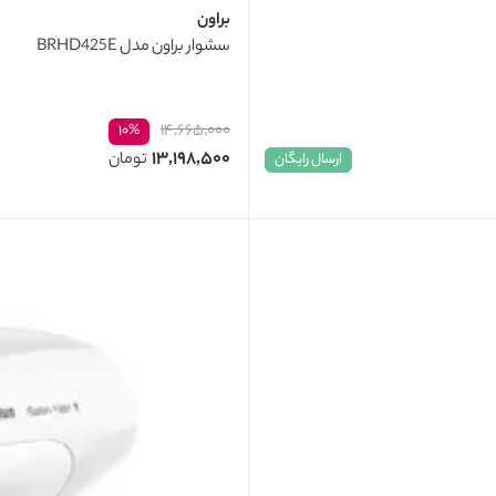
براون
سشوار براون مدل BRHD425E
۱۴,۶۶۵,۰۰۰
۱۰%
۱۳,۱۹۸,۵۰۰
تومان
ارسال رایگان