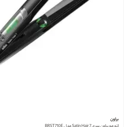
براون
اتو مو براون سری 7 Satin Hair مدل BRST710E