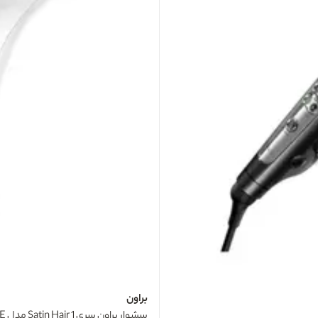
براون
سشوار براون سری 1 Satin Hair مدل BRHD180E