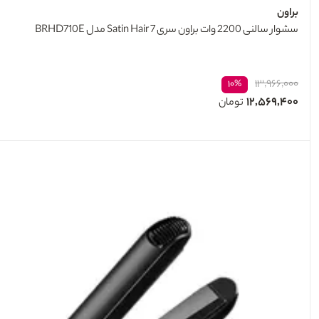
براون
سشوار سالنی 2200 وات براون سری 7 Satin Hair مدل BRHD710E
۱۳,۹۶۶,۰۰۰
۱۰%
۱۲,۵۶۹,۴۰۰
تومان