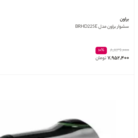
براون
سشوار براون مدل BRHD225E
۸,۸۳۶,۰۰۰
۱۰%
۷,۹۵۲,۴۰۰
تومان