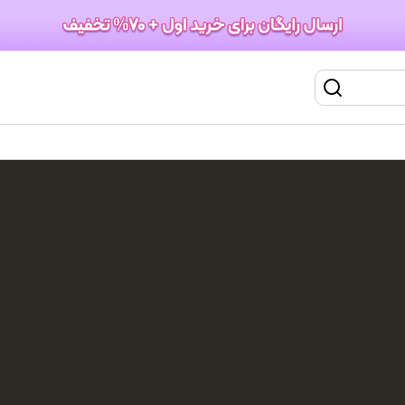
سشوار