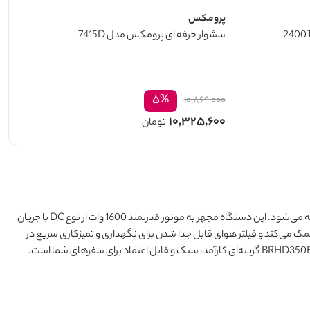
پرومکس
سشوار حرفه ای پرومکس مدل 7415D
۵%
۱۰,۸۶۹,۰۰۰
۱۰,۳۲۵,۶۰۰
تومان
سشوار مسافرتی براون سری 3 Satin Hair مدل BRHD350E با طراحی جمع و جور و مناسب برای سفر، وزنی سبک و دسته تاشو برای کار با آسانی در هر مسافرتی ارائه می‌شود. این دستگاه مجهز به موتور قدرتمند 1600 وات از نوع DC با جریان
ک می‌کند و فیلتر هوای قابل جدا شدن برای نگهداری و تمیزکاری سریع در