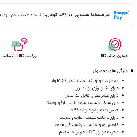
هر قسط با اسنپ پی: ۱,۸۶۲,۱۰۰ تومان.
۴ قسط ماهیانه. بدون سود. چک و ضامن.
تضمین اصالت کالا
بازگشت کالا تا 72 ساعت
ویژگی های محصول
مجهز به موتور قدرتمند با توان 1600 وات
دارای تکنولوژی تولید یون
دارای فیلتر هوای قابل جدا شدن
وزن سبک، دسته تاشو و طراحی ارگونومیک
جنس بدنه از مواد اولیه ABS
دارای 2 حالت تنظیم حرارت و سرعت
کاهش وز و افزایش درخشندگی موها
مجز به موتور DC با جریان مستقیم