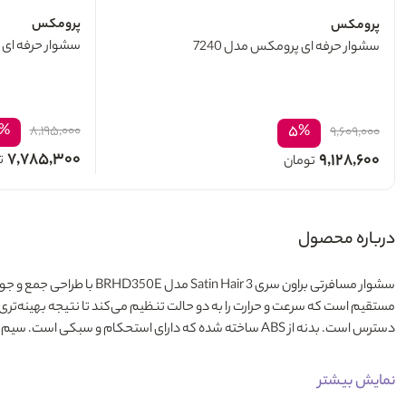
پرومکس
پرومکس
سشوار حرفه ای پ
سشوار حرفه‌ ای پرومکس مدل 7240
%
۵%
۸,۱۹۵,۰۰۰
۹,۶۰۹,۰۰۰
۷,۷۸۵,۳۰۰
۹,۱۲۸,۶۰۰
ت
تومان
درباره محصول
مستقیم است که سرعت و حرارت را به دو حالت تنظیم می‌کند تا نتیجه بهینه‌تری
دسترس است. بدنه از ABS ساخته شده که دارای استحکام و سبکی است. سیم برق 1.6 متر طول دارد تا آزادی حرکت مطلوب را در هر فضا ایجاد کند. با این ترکیب، BRHD350E گزینه‌ای کارآمد، سبک و قابل اعتماد برای سفرهای شما است.
نمایش بیشتر