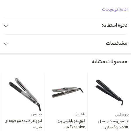
ادامه توضیحات
نحوه استفاده
مشخصات
محصولات مشابه
بابلیس
بابلیس
پرومکس
اتوي مو بابليس پرو
اتو و فر کننده مو حرفه ای
اتو مو پرومکس مدل
Exclusive م...
بابل...
5971K رنگ مش...