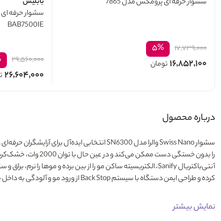
بابلیس
سشوار حرفه ای پرومکس مدل 7865
BAB7500IE
۵%
۱۷,۷۳۹,۰۰۰
%
۲۹,۵۶۰,۰۰۰
۱۶,۸۵۲,۱۰۰
تومان
۲۶,۶۰۴,۰۰۰
ت
درباره محصول
سشوار Swiss Nano والرا مدل SN6300
کرده و طراحی ایمن دستگاه با سیستم Back Stop از ورود مو و آلودگی به داخل سشوار جلوگیری می‌کند. این سشوار حرفه‌ای، دقت و کیفیتی در سطح بالا ارائه می‌دهد.
نمایش بیشتر