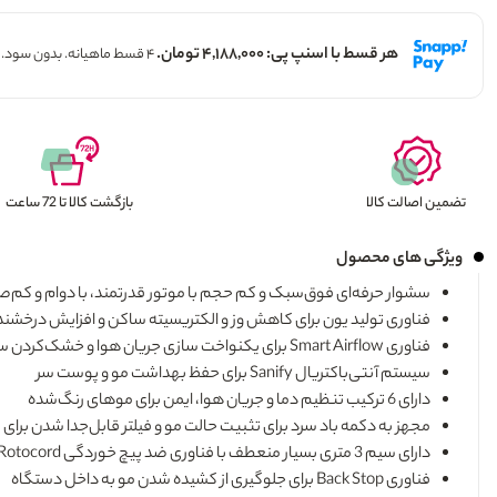
هر قسط با اسنپ پی: ۴,۱۸۸,۰۰۰ تومان.
۴ قسط ماهیانه. بدون سود. چک و ضامن.
تضمین اصالت کالا
بازگشت کالا تا 72 ساعت
ویژگی های محصول
سشوار حرفه‌ای فوق‌سبک و کم حجم با موتور قدرتمند، با دوام و کم‌ص
فناوری تولید یون برای کاهش وز و الکتریسیته ساکن و افزایش درخشن
فناوری Smart Airflow برای یکنواخت سازی جریان هوا و خشک‌کردن سریع موها
سیستم آنتی‌باکتریال Sanify برای حفظ بهداشت مو و پوست سر
دارای 6 ترکیب تنظیم دما و جریان هوا، ایمن برای موهای رنگ‌شده
مجهز به دکمه باد سرد برای تثبیت حالت مو و فیلتر قابل‌جدا شدن برای
دارای سیم 3 متری بسیار منعطف با فناوری ضد پیچ خوردگی Rotocord
فناوری Back Stop برای جلوگیری از کشیده شدن مو به داخل دستگاه