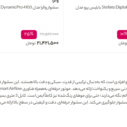
والرا
سشوار حرفه ای Stellato Digital بابلیس پرو مدل
سشوار والرا مدل DynamicPro 4100
۲۵%
۱۰
۲۸,۵۶۲,۰۰۰
۲۱,۴۲۱,۵۰۰
ومان
تومان