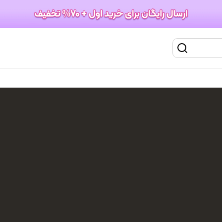
سشوار