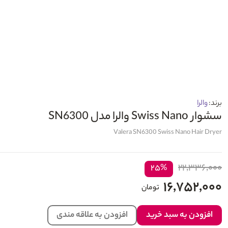
برند:
والرا
سشوار Swiss Nano والرا مدل SN6300
Valera SN6300 Swiss Nano Hair Dryer
۲۲,۳۳۶,۰۰۰
۲۵%
۱۶,۷۵۲,۰۰۰
تومان
افزودن به سبد خرید
افزودن به علاقه مندی