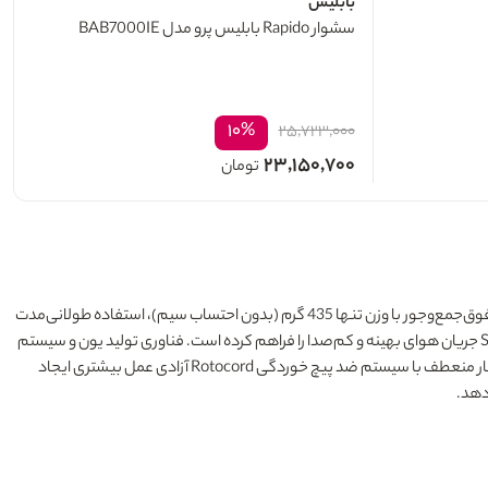
بابلیس
سشوار Rapido بابلیس پرو مدل BAB7000IE
۱۰%
۲۵,۷۲۳,۰۰۰
۲۳,۱۵۰,۷۰۰
تومان
انتخابی ایده‌آل برای آرایشگران حرفه‌ای و افرادی است که به‌دنبال ترکیبی از قدرت، سبکی و دقت بالا هستند. این سشوار فوق‌جمع‌وجور با وزن تنها 435 گرم (بدون احتساب سیم)، استفاده طولانی‌مدت
را بدون خستگی دست ممکن می‌کند و در عین حال با توان 2000 وات، خشک‌کردنی سریع و یکنواخت ارائه می‌دهد. موتور حرفه‌ای به‌همراه فناوری Smart Airflow جریان هوای بهینه و کم‌صدا را فراهم کرده است. فناوری تولید یون و سیستم
آنتی‌باکتریال Sanify، الکتریسیته ساکن مو را از بین برده و موها را نرم، براق و سالم نگه می‌دارند؛ حتی برای موهای رنگ‌شده نیز کاملاً ایمن است. کابل 3 متری بسیار منعطف با سیستم ضد پیچ خوردگی Rotocord آزادی عمل بیشتری ایجاد