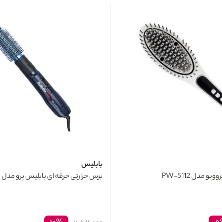
بابلیس
و مدل PW-5112
برس حرارتی حرفه ای بابلیس پرو مدل BAB2650E