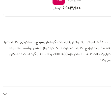
۱۰%
۷,۶۷۱,۰۰۰
۶,۹۰۳,۹۰۰
تومان
یک حالت دهنده حرفه ای و کاربردی برای فرم دهی، صاف کردن و حجم دادن به موهای کوتاه تا متوسط است. این دستگاه با موتور DC و توان 700 وات، گرمایش سریع و عملکردی یکنواخت را
ود. برس 19 میلی متری با روکش تیتانیوم تورمالین و ساختار انعطاف پذیر، به توزیع یکنواخت حرارت کمک کرده و از وز شدن و آسیب به موها
جلوگیری می کند. وجود نوک های محافظ شده از اپوکسی، ایمنی پوست سر را افزایش داده و تجربه ای راحت و ایمن ایجاد می کند. سشوار برس دار BAB2675TTE دارای 2 حالت تنظیم دما در بازه 80 تا 100 درجه سانتی گراد است که امکان