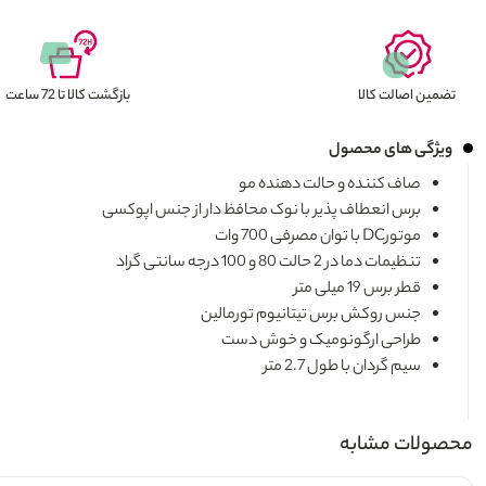
تضمین اصالت کالا
بازگشت کالا تا 72 ساعت
ویژگی های محصول
صاف کننده و حالت دهنده مو
برس انعطاف پذیر با نوک محافظ دار از جنس اپوکسی
موتورDC با توان مصرفی 700 وات
تنظیمات دما در 2 حالت 80 و 100 درجه سانتی گراد
قطر برس 19 میلی متر
جنس روکش برس تیتانیوم تورمالین
طراحی ارگونومیک و خوش دست
سیم گردان با طول 2.7 متر
محصولات مشابه