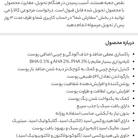
نقص جعبه هستند، آسیب رسیدن در هنگام تحویل، مغایرت محصول
با محصول تحویل شده قابل قبول است. درخواست مرجوعی کالا را می
توانید در بخش "سفارش شما" در حساب کاربری شما و ظرف مدت ۳ روز
پس از تحویل مرسوله انجام دهید
درباره محصول
پاکسازی عمقی منافذ و حذف آلودگی‌ و چربی اضافی پوست
لایه‌برداری بسیار ملایم با AHA 2%، PHA 3% و BHA 0.5%
کنترل ترشح چربی و کمک به کوچک‌تر دیده شدن منافذ باز پوست
بازگرداندن تعادل pH طبیعی پوست
روشن‌کننده و افزایش‌دهنده شفافیت پوست
افزایش نرمی، لطافت و طراوت پوست
کمک به یکنواخت شدن رنگ پوست
دارای بافت سبک با جذب سریع
بدون نیاز به آبکشی، مناسب استفاده روزانه
دارای آلفا هیدروکسی اسید (لاکتیک اسید، گلایکولیک اسید، سیتریک
اسید، مالیک اسید) لایه‌برداری سبک و بهبود بافت پوست
حاوی پلی هیدروکسی اسید (گلوکونولاکتون و لاکتوبیوتیک اسید)