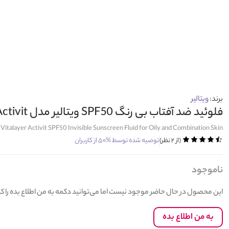
برند:
ویتالیر
فلوئید ضد آفتاب بی رنگ SPF50 ویتالیر مدل Activit مناسب پوست چرب و مختلط 50میل
Vitalayer Activit SPF50 Invisible Sunscreen Fluid for Oily and Combination Skin
(از ۲ نظر)
توصیه شده توسط
%۵۰
از کاربران
ناموجود
این محصول در حال حاضر موجود نیست اما می‌توانید دکمه به من اطلاع بده را 
به من اطلاع بده