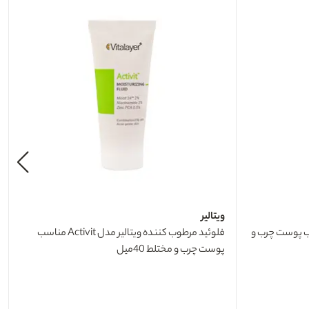
ویتالیر
لیر مدل Activit مناسب پوست چرب و
فلوئید مرطوب کننده ویتالیر مدل Activit مناسب
پوست چرب و مختلط 40میل