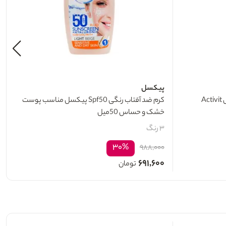
پیکسل
ضد آفتاب استیکی SPF50 ویتالیر مدل Activit
کرم ضد آفتاب رنگی Spf50 پیکسل مناسب پوست
خشک و حساس 50میل
۳ رنگ
۳۰%
۹۸۸,۰۰۰
۶۹۱,۶۰۰
تومان