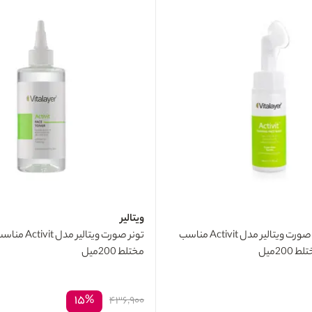
ویتالیر
فوم شستشوی صورت ویتالیر مدل Activit مناسب
تونر صورت ویتا
20میل
مختلط 200میل
۱۵%
۴۳۶,۹۰۰