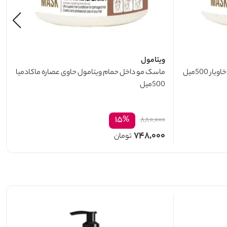
ویتامول
500میل
ماسک مو داخل حمام ویتامول حاوی عصاره ماکادمیا
500میل
۱۵%
۸۸۰,۰۰۰
۷۴۸,۰۰۰
تومان