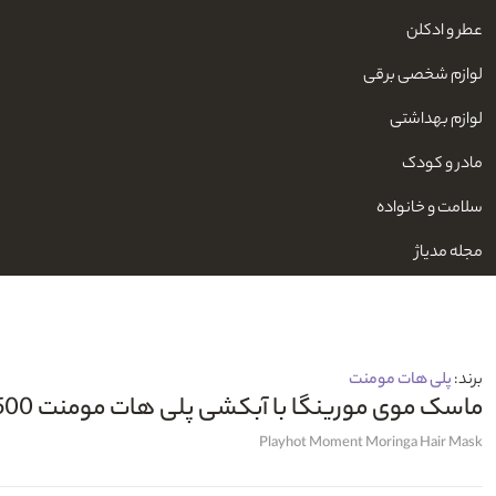
عطر و ادکلن
لوازم شخصی برقی
لوازم بهداشتی
مادر و کودک
سلامت و خانواده
مجله مدیاژ
برند:
پلی هات مومنت
ماسک موی مورینگا با آبکشی پلی هات مومنت 500میل
Playhot Moment Moringa Hair Mask