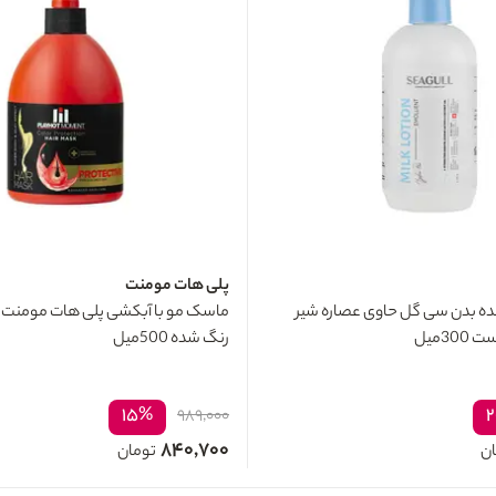
پلی هات مومنت
ده بدن سی گل حاوی عصاره شیر
ماسک مو با آبکشی پلی هات مومنت
3میل
رنگ شده 500میل
۱۵%
۹۸۹,۰۰۰
۸۴۰,۷۰۰
ان
تومان