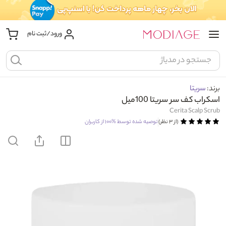
ورود/ثبت نام
برند:
سریتا
اسکراب کف سر سریتا 100میل
Cerita Scalp Scrub
(از ۳ نظر)
توصیه شده توسط
%۱۰۰
از کاربران