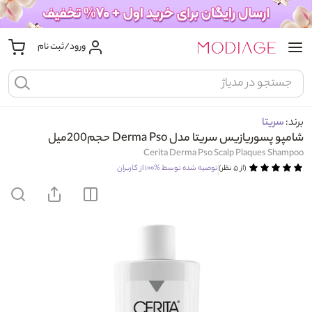
ورود/ثبت نام
برند:
سریتا
شامپو پسوریازیس سریتا مدل Derma Pso حجم200میل
Cerita Derma Pso Scalp Plaques Shampoo
(از ۵ نظر)
توصیه شده توسط
%۱۰۰
از کاربران