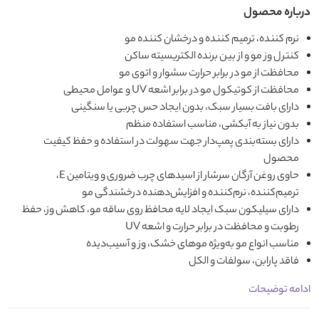
درباره محصول
نرم کننده، ترمیم کننده و درخشان کننده مو
کنترل وز مو و از بین برنده الکتریسیته ساکن
محافظت از مو در برابر حرارت سشوار و اتوی مو
محافظت از کوتیکول مو در برابر اشعه UV و عوامل محیطی
دارای بافت بسیار سبک، بدون ایجاد حس چربی یا سنگینی
بدون نیاز به آبکشی، مناسب استفاده منظم
دارای بسته‌بندی پمپ‌دار جهت سهولت در استفاده و حفظ کیفیت
محصول
حاوی روغن آرگان سرشار از اسیدهای چرب ضروری و ویتامین E،
ترمیم‌کننده، نرم‌کننده و افزایش‌دهنده درخشندگی مو
دارای سیلیکون سبک ایجاد لایه محافظ روی ساقه مو، کاهش وز، حفظ
رطوبت و محافظت در برابر حرارت و اشعه UV
مناسب انواع مو به‌ویژه موهای خشک، وز و آسیب‌دیده
فاقد پارابن، سولفات و الکل
ادامه توضیحات