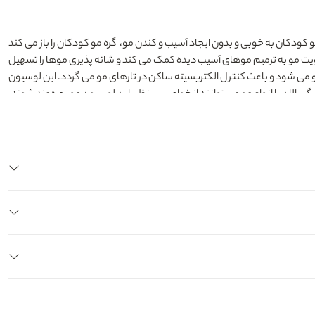
ودکان به خوبی و بدون ایجاد آسیب و کندن مو، گره مو کودکان را باز می کند
یت مو به ترمیم موهای آسیب دیده کمک می کند و شانه پذیری موها را تسهیل
می شود و باعث کنترل الکتریسیته ساکن در تارهای مو می گردد. این لوسیون
زرگسالان با انواع مو می توانند از خواص بی نظیر این لوسیون مو بهره‌مند شوند.
مانند سایر ویتامین‌ های گروه ب محلول در آب است. در صورتی که بدن با کمبود Vitamin B5 مواجه شود،
در نتیجه موها مستحکم‌ تر و سالم‌ تر می‌ شوند. پانتوتنیک اسید رشد موها را
 موهبت است و به جلوگیری از ریزش مو کمک می کند. این روغن قدرت نفوذ
یشه مو می گردد.
یرانی، محصولات این برند محبوب را به سبد کالای خود اضافه نموده است تا شما