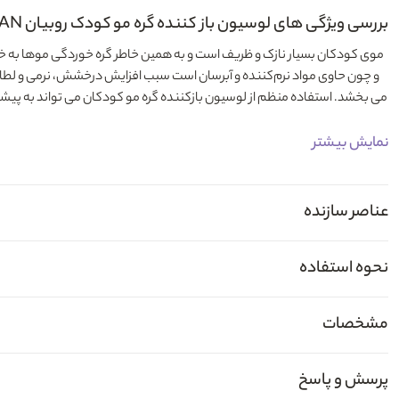
بررسی ویژگی های لوسیون باز کننده گره مو کودک روبیان ROBIYAN
موی کودکان بسیار نازک و ظریف است و به همین خاطر گره خوردگی موها به خصو
و چون حاوی مواد نرم‌کننده و آبرسان است سبب افزایش درخشش، نرمی و لطا
می بخشد. استفاده منظم از لوسیون بازکننده گره مو کودکان می‌ تواند به 
نمایش بیشتر
با ترکیبات معجزه‌گر لوسیون باز کننده گره مو کودک روبیان ROBIYAN آشنا شوید
ویتامین
b5
یا
پانتوتنیک اسید
یکی از ویتامین‌های گروه
B
است که نقش‌ های مهم 
عناصر سازنده
فولیکول‌های مو آسیب می‌ بینند. در نتیجه مو نازک می‌شود و بعد از گذشت مدت 
نیز افزایش می‌دهد و از ریزش آن جلوگیری می‌ کند. استفاده از روغن های طبیعی 
بالایی دارد و به پوست سر نشاط و شادابی می بخشد بنابراین، مو از ریشه قوی
نحوه استفاده
سخن آخر...
محصولات برند
روبیان
ساخت کشور ایران است. محصولات این برند از کیفیت بسیا
مشخصات
بتوانید خریدی باکیفیت و مقرون به صرفه برای کودکان دلبندتان داشته باشید.
پرسش و پاسخ