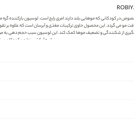
ص در کودکانی که موهایی بلند دارند امری رایج است. لوسیون بازکننده گره مو ک
فت مو می گردد. این محصول حاوی ترکیبات مغذی و آبرسان است که علاوه بر تقو
پیشگیری از شکنندگی و تضعیف موها کمک کند. این لوسیون سبب حجم دهی به مو 
نیاز به آبکشی ندارد و کودکان و ب
و زیادی در بدن ایفا می‌ کند.
ویتامین ب5
زمانی شروع به ریزش می‌ کند. این ویتامین فولیکول‌ های مو را تغذیه می‌ کند و 
به طور موثر با ریزش مو مقابله می کند.
روغن کنجد Sesame Oil
برای رشد مو یک
 تر می شود. اسیدهای چرب موجود در این روغن سبب تسکین و التیام پوست سر و ر
ر بالایی برخوردار هستند.
فروشگاه اینترنتی مدیاژ
با حمایت از کالاهای باکیفیت ا