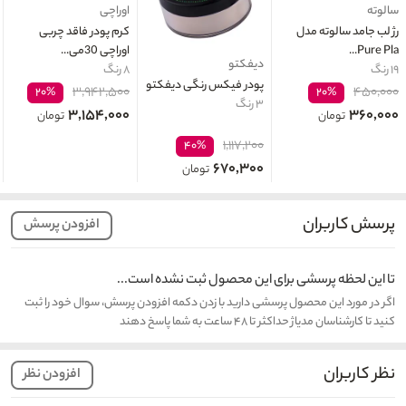
سالوته
اوراچی
رژ لب جامد سالوته مدل
کرم پودر فاقد چربی
Pure Pla...
اوراچی 30می...
دیفکتو
۱۹ رنگ
۸ رنگ
پودر فیکس رنگی دیفکتو
۳,۹۴۲,۵۰۰
۴۵۰,۰۰۰
۲۰%
۲۰%
۳ رنگ
۳,۱۵۴,۰۰۰
۳۶۰,۰۰۰
تومان
تومان
۱,۱۱۷,۲۰۰
۴۰%
۶۷۰,۳۰۰
تومان
پرسش کاربران
افزودن پرسش
تا این لحظه پرسشی برای این محصول ثبت نشده است...
اگر در مورد این محصول پرسشی دارید با زدن دکمه افزودن پرسش، سوال خود را ثبت
کنید تا کارشناسان مدیاژ حداکثر تا ۴۸ ساعت به شما پاسخ دهند
نظر کاربران
افزودن نظر