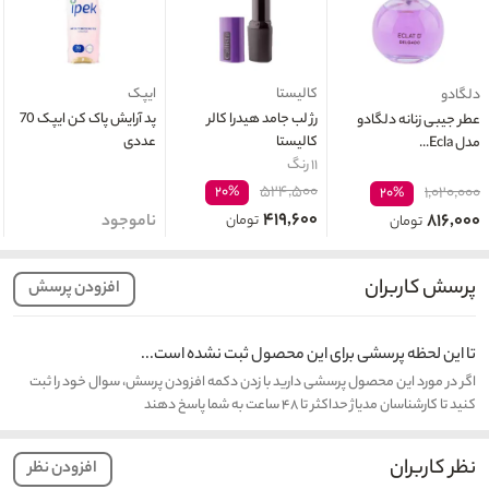
کالیستا
ایپک
دلگادو
رژ لب جامد هیدرا کالر
پد آرایش پاک کن ایپک 70
عطر جیبی زنانه دلگادو
کالیستا
عددی
مدل Ecla...
۱۱ رنگ
۵۲۴,۵۰۰
۲۰%
۱,۰۲۰,۰۰۰
۲۰%
۴۱۹,۶۰۰
۸۱۶,۰۰۰
تومان
ناموجود
تومان
پرسش کاربران
افزودن پرسش
تا این لحظه پرسشی برای این محصول ثبت نشده است...
اگر در مورد این محصول پرسشی دارید با زدن دکمه افزودن پرسش، سوال خود را ثبت
کنید تا کارشناسان مدیاژ حداکثر تا ۴۸ ساعت به شما پاسخ دهند
نظر کاربران
افزودن نظر