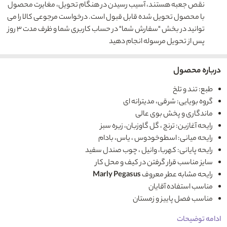
نقص جعبه هستند، آسیب رسیدن در هنگام تحویل، مغایرت محصول
با محصول تحویل شده قابل قبول است. درخواست مرجوعی کالا را می
توانید در بخش "سفارش شما" در حساب کاربری شما و ظرف مدت ۳ روز
پس از تحویل مرسوله انجام دهید
درباره محصول
طبع: تند و تلخ
گروه بویایی: شرقی، مدیترانه ای
ماندگاری و پخش بوی عالی
رایحه آغازین: ترنج ، گل گاوزبان، زیره سبز
رایحه میانی: اسطوخودوس ، یاس، بادام
رایحه پایانی: کهربا، وانیل ، چوب صندل سفید
سایز مناسب قرار گرفتن در کیف و محل کار
رایحه مشابه عطر معروف
Marly Pegasus
مناسب استفاده آقایان
مناسب فصل پاییز و زمستان
ادامه توضیحات