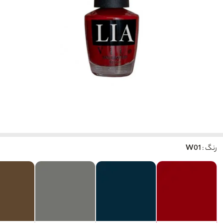
رنگ :
W01