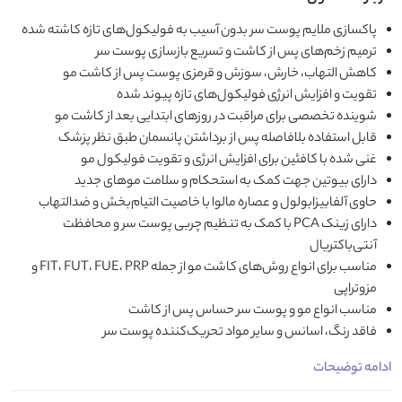
پاکسازی ملایم پوست سر بدون آسیب به فولیکول‌های تازه کاشته شده
ترمیم زخم‌های پس از کاشت و تسریع بازسازی پوست سر
کاهش التهاب، خارش، سوزش و قرمزی پوست پس از کاشت مو
تقویت و افزایش انرژی فولیکول‌های تازه پیوند شده
شوینده تخصصی برای مراقبت در روزهای ابتدایی بعد از کاشت مو
قابل استفاده بلافاصله پس از برداشتن پانسمان طبق نظر پزشک
غنی شده با کافئین برای افزایش انرژی و تقویت فولیکول‌ مو
دارای بیوتین جهت کمک به استحکام و سلامت موهای جدید
حاوی آلفابیزابولول و عصاره مالوا با خاصیت التیام‌بخش و ضدالتهاب
دارای زینک PCA با کمک به تنظیم چربی پوست سر و محافظت
آنتی‌باکتریال
مناسب برای انواع روش‌های کاشت مو از جمله FIT، FUT، FUE، PRP و
مزوتراپی
مناسب انواع مو و پوست سر حساس پس از کاشت
فاقد رنگ، اسانس و سایر مواد تحریک‌کننده پوست سر
ادامه توضیحات