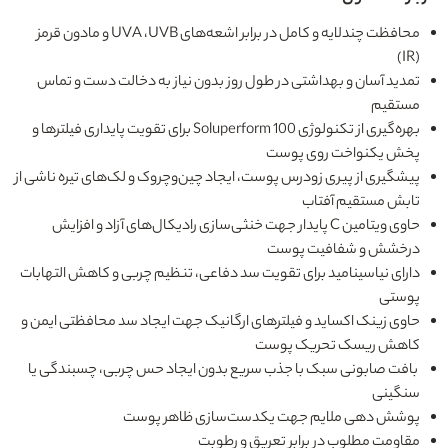
محافظت چندلایه و کامل در برابر اشعه‌های UVA ،UVB و مادون قرمز
(IR)
تمدید آسان و بهداشتی در طول روز بدون نیاز به دخالت دست و تماس
مستقیم
بهره‌گیری از تکنولوژی Soluperform 100 برای تقویت پایداری فیلترها و
پخش یکنواخت روی پوست
پیشگیری از پیری زودرس پوست، ایجاد چین‌وچروک و لک‌های تیره ناشی از
تابش مستقیم آفتاب
حاوی ویتامین C پایدار جهت خنثی‌سازی رادیکال‌های آزاد و افزایش
درخشش و شفافیت پوست
دارای نیاسینامید برای تقویت سد دفاعی، تنظیم چربی و کاهش التهابات
پوستی
حاوی زینک اکساید و فیلترهای ارگانیک جهت ایجاد سد محافظتی ایمن و
کاهش ریسک تحریک پوست
بافت صابونی سبک با جذب سریع بدون ایجاد حس چربی، چسبندگی یا
سنگینی
پوشش دهی ملایم جهت یکدست‌سازی ظاهر پوست
مقاومت مطلوب در برابر تعریق و رطوبت