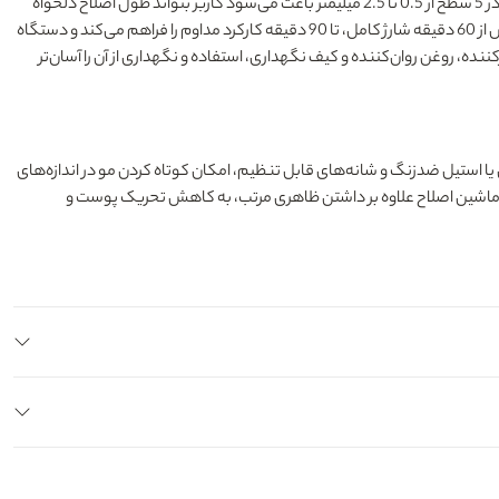
سرامیکی مجهز شده که دوام بالا و برش بسیار دقیق را فراهم می‌کند و حتی برای موهای ضخیم و متراکم نیز عملکردی روان و مؤثر دارد. امکان تنظیم ارتفاع برش در 5 سطح از 0.5 تا 2.5 میلیمتر باعث می‌شود کاربر بتواند طول اصلاح دلخواه
خود را با دقت انتخاب کند. این دستگاه علاوه بر اصلاح سر، برای مرتب کردن ریش، ته ریش، خط زنی و حجم زنی نیز کاملاً مناسب است. باتری لیتیومی قدرتمند آن پس از 60 دقیقه شارژ کامل، تا 90 دقیقه کارکرد مداوم را فراهم می‌کند و دستگاه
 کامل مانند پایه شارژ، برس تمیزکننده، روغن روان‌کننده و کیف نگهداری، استفاده و نگهداری از آن را آسان‌تر
ا استیل ضدزنگ و شانه‌های قابل تنظیم، امکان کوتاه کردن مو در اندازه‌های
از ماشین اصلاح علاوه بر داشتن ظاهری مرتب، به کاهش تحریک پوست و