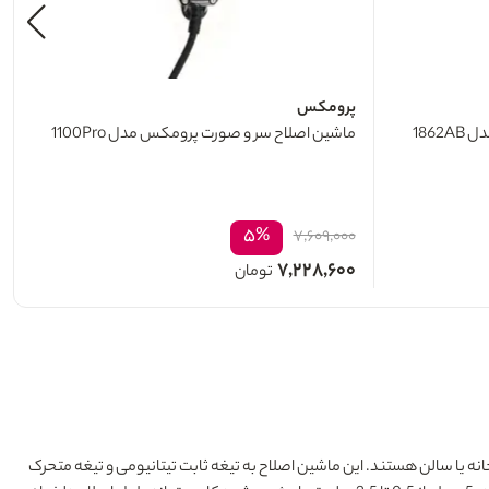
پرومکس
186
ماشین اصلاح سر و صورت پرومکس مدل 1100Pro
۵%
۷,۶۰۹,۰۰۰
۷,۲۲۸,۶۰۰
تومان
نه یا سالن هستند. این ماشین اصلاح به تیغه ثابت تیتانیومی و تیغه متحرک