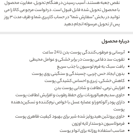
نقص جعبه هستند، آسیب رسیدن در هنگام تحویل، مغایرت محصول
با محصول تحویل شده قابل قبول است. درخواست مرجوعی کالا را می
توانید در بخش "سفارش شما" در حساب کاربری شما و ظرف مدت ۳ روز
پس از تحویل مرسوله انجام دهید
درباره محصول
آبرسانی و مرطوب‌کنندگی پوست بدن تا 24 ساعت
تقویت سد دفاعی پوست در برابر خشکی و عوامل محیطی
بافت سبک به فرم لوسیون با جذب سریع
بدون ایجاد حس چربی، چسبندگی و سنگینی روی پوست
کاهش خشکی، زبری و احساس کشیدگی پوست
افزایش نرمی، لطافت و شادابی پوست بدن
حاوی سدیم هیالورونات برای حفظ رطوبت و افزایش لطافت پوست
دارای پودر آلوئه‌ورا و عصاره عسل با خواص نرم‌کننده و تسکین‌دهنده
پوست
حاوی پروتئین هیدرولیز شده شیر برای بهبود کیفیت ظاهری پوست
فرمولاسیون دوستدار لایه اوزون
مناسب استفاده روزانه برای انواع پوست