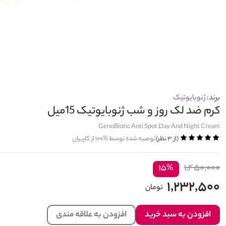
برند:
ژنوبایوتیک
کرم ضد لک روز و شب ژنوبایوتیک 15میل
GenoBiotic Anti Spot Day And Night Cream
(از ۳ نظر)
توصیه شده توسط
%۱۰۰
از کاربران
۱,۴۵۰,۰۰۰
۱۵%
۱,۲۳۲,۵۰۰
تومان
افزودن به سبد خرید
افزودن به علاقه مندی