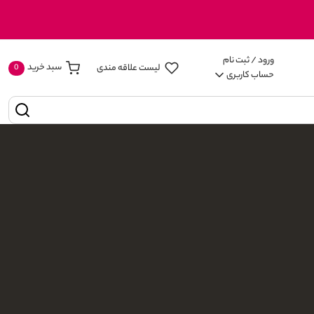
ورود / ثبت نام
سبد خرید
لیست علاقه مندی
ages
0
حساب کاربری