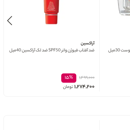
آراکسین
 30میل
ضد آفتاب فیوژن واتر SPF50 ضد لک آراکسین 40میل
۱۵%
۱,۴۹۹,۰۰۰
۱,۲۷۴,۲۰۰
تومان