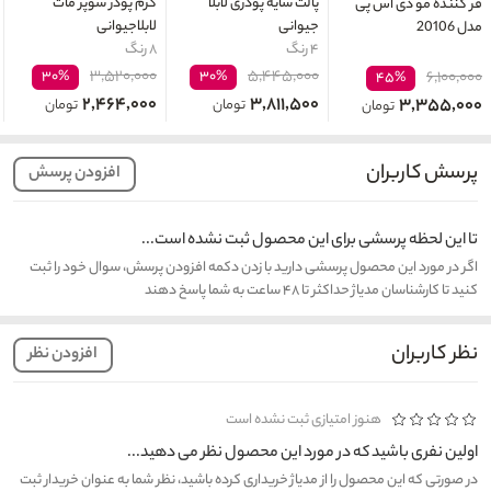
پالت سایه پودری لابلا
کرم پودر سوپر مات
فر کننده مو دی اس پی
جیوانی
لابلاجیوانی
مدل 20106
۴ رنگ
۸ رنگ
۳,۵۲۰,۰۰۰
۵,۴۴۵,۰۰۰
۳۰%
۳۰%
۶,۱۰۰,۰۰۰
۴۵%
۲,۴۶۴,۰۰۰
۳,۸۱۱,۵۰۰
۳,۳۵۵,۰۰۰
تومان
تومان
تومان
پرسش کاربران
افزودن پرسش
تا این لحظه پرسشی برای این محصول ثبت نشده است...
اگر در مورد این محصول پرسشی دارید با زدن دکمه افزودن پرسش، سوال خود را ثبت
کنید تا کارشناسان مدیاژ حداکثر تا ۴۸ ساعت به شما پاسخ دهند
نظر کاربران
افزودن نظر
هنوز امتیازی ثبت نشده است
اولین نفری باشید که در مورد این محصول نظر می دهید...
در صورتی که این محصول را از مدیاژ خریداری کرده باشید، نظر شما به عنوان خریدار ثبت