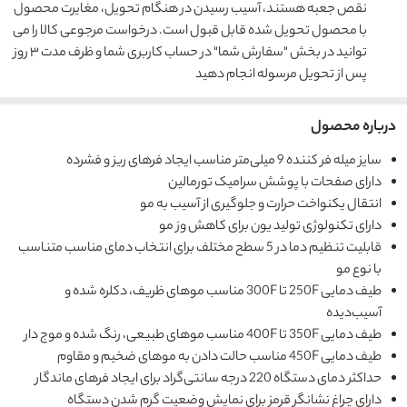
نقص جعبه هستند، آسیب رسیدن در هنگام تحویل، مغایرت محصول
با محصول تحویل شده قابل قبول است. درخواست مرجوعی کالا را می
توانید در بخش "سفارش شما" در حساب کاربری شما و ظرف مدت ۳ روز
پس از تحویل مرسوله انجام دهید
درباره محصول
سایز میله فر کننده 9 میلی‌متر مناسب ایجاد فرهای ریز و فشرده
دارای صفحات با پوشش سرامیک تورمالین
انتقال یکنواخت حرارت و جلوگیری از آسیب به مو
دارای تکنولوژی تولید یون برای کاهش وز مو
قابلیت تنظیم دما در 5 سطح مختلف برای انتخاب دمای مناسب متناسب
با نوع مو
طیف دمایی 250F تا 300F مناسب موهای ظریف، دکلره شده و
آسیب‌دیده
طیف دمایی 350F تا 400F مناسب موهای طبیعی، رنگ شده و موج دار
طیف دمایی 450F مناسب حالت دادن به موهای ضخیم و مقاوم
حداکثر دمای دستگاه 220 درجه سانتی‌گراد برای ایجاد فرهای ماندگار
دارای چراغ نشانگر قرمز برای نمایش وضعیت گرم شدن دستگاه