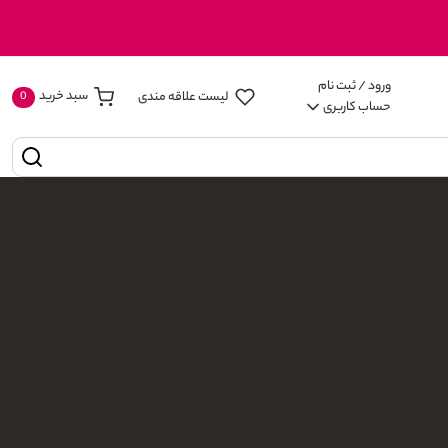
ورود / ثبت نام
سبد خرید
لیست علاقه مندی
ages
0
حساب کاربری