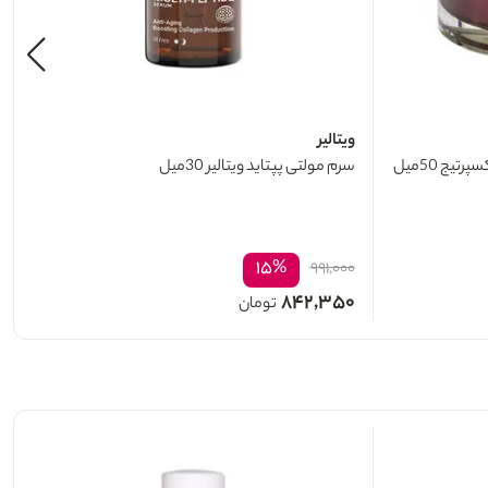
ویتالیر
یج 50میل
سرم مولتی پپتاید ویتالیر 30میل
۱۵%
۹۹۱,۰۰۰
۸۴۲,۳۵۰
تومان