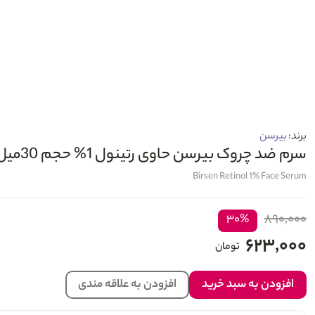
برند:
بیرسن
سرم ضد چروک بیرسن حاوی رتینول 1% حجم 30میل
Birsen Retinol 1% Face Serum
۸۹۰,۰۰۰
۳۰%
۶۲۳,۰۰۰
تومان
افزودن به سبد خرید
افزودن به علاقه مندی