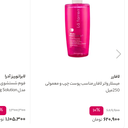
لابراتوریز آدرا
لافارر
میسلار واتر لافارر مناسب پوست چرب و معمولی
مدل Brightening Solution حجم 150 میل
250میل
۵%
۱۰%
۱,۳۰۰,۳۰۰
۶۸۹,۹۰۰
۱,۱۰۵,۳۰۰
۶۲۰,۹۰۰
توم
تومان