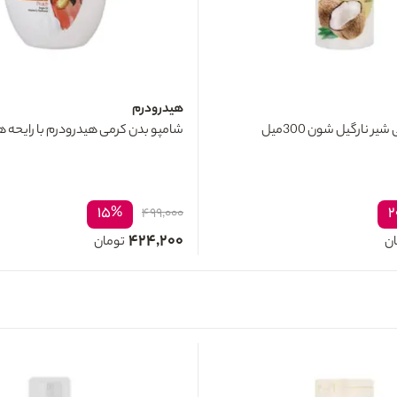
هیدرودرم
ر نارگیل شون 300میل
شامپو بدن کرمی هیدرودرم با رایحه هلو 500
۱۵%
۲
۴۹۹,۰۰۰
۴۲۴,۲۰۰
ان
تومان