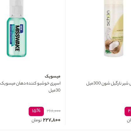
میسویک
ر نارگیل شون 300میل
اسپری خوشبو کننده دهان میسویک با 
30میل
۱۵%
۲
۲۶۸,۰۰۰
۲۲۷,۸۰۰
ان
تومان