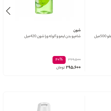
شون
میل
شامپو بدن لیمو و آلوئه‌ ورا شون 420میل
۲۰%
۳۶۹,۵۰۰
۲۹۵,۶۰۰
تومان