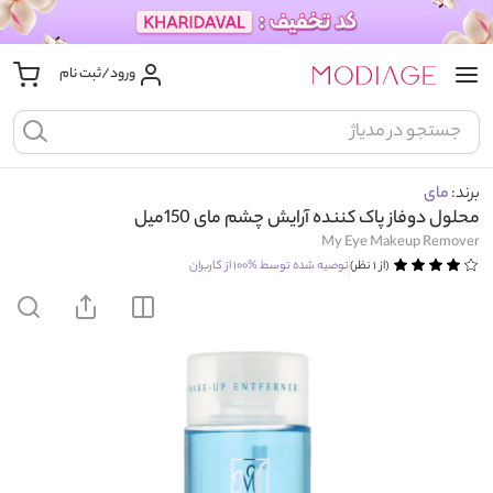
ورود/ثبت نام
برند:
مای
محلول دوفاز پاک کننده آرایش چشم مای 150میل
My Eye Makeup Remover
(از ۱ نظر)
توصیه شده توسط
%۱۰۰
از کاربران