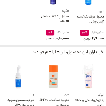
لاگونا
الارو
محلول پاک‌کننده آرایش
محلول دوفاز پاک کننده
لاگونا م...
آرایش چش...
۱,۲۰۰,۰۰۰
۱۰%
۸۴۸,۷۰۰
۲۰%
۱,۰۸۰,۰۰۰
۶۷۹,۰۰۰
تومان
تومان
خریداران این محصول، این‌ها را هم خریدند
مای
ویتالیر
ایپک
فلوئید ضد آفتاب SPF50
فوم شستشوی صورت
پد آرایش پاک کن ایپک 70
مای مدل...
ویتالیر مدل Hy...
عددی