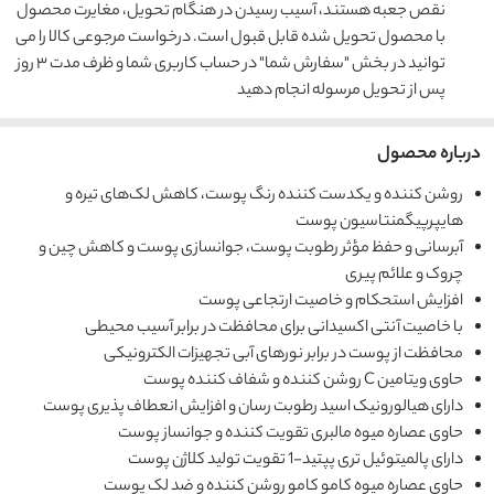
نقص جعبه هستند، آسیب رسیدن در هنگام تحویل، مغایرت محصول
با محصول تحویل شده قابل قبول است. درخواست مرجوعی کالا را می
توانید در بخش "سفارش شما" در حساب کاربری شما و ظرف مدت ۳ روز
پس از تحویل مرسوله انجام دهید
درباره محصول
روشن کننده و یکدست کننده رنگ پوست، کاهش لک‌های تیره و
هایپرپیگمنتاسیون پوست
آبرسانی و حفظ مؤثر رطوبت پوست، جوانسازی پوست و کاهش چین و
چروک‌ و علائم پیری
افزایش استحکام و خاصیت ارتجاعی پوست
با خاصیت آنتی اکسیدانی برای محافظت در برابر آسیب محیطی
محافظت از پوست در برابر نورهای آبی تجهیزات الکترونیکی
حاوی ویتامین C روشن کننده و شفاف کننده پوست
دارای هیالورونیک اسید رطوبت رسان و افزایش انعطاف پذیری پوست
حاوی عصاره میوه مالبری تقویت کننده و جوانساز پوست
دارای پالمیتوئیل تری پپتید-1 تقویت تولید کلاژن پوست
حاوی عصاره میوه کامو کامو روشن کننده و ضد لک پوست