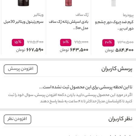
ژک ساف
ویتالیر
پرودرما
بادی اسپلش زنانه ژک ساف
سرم رتينول ویتالیر 30میل
کرم ضدچروک دور چشم و
مدل Sw...
دور لب پر...
۷۸۵,۴۰۰
۷۱۵,۰۰۰
۱۵%
۱۰%
۷۳۰,۵۰۰
۲۰%
۶۶۷,۵۹۰
۶۴۳,۵۰۰
۵۸۴,۴۰۰
تومان
تومان
تومان
پرسش کاربران
افزودن پرسش
تا این لحظه پرسشی برای این محصول ثبت نشده است...
اگر در مورد این محصول پرسشی دارید با زدن دکمه افزودن پرسش، سوال خود را ثبت
کنید تا کارشناسان مدیاژ حداکثر تا ۴۸ ساعت به شما پاسخ دهند
نظر کاربران
افزودن نظر