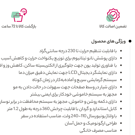
تضمین اصالت کالا
بازگشت کالا تا 72 ساعت
ویژگی های محصول
با قابلیت تنظیم حرارت تا 230 درجه سانتی‌گراد
دارای پوشش نانو تیتانیوم برای توزیع یکنواخت حرارت و کاهش آسیب
با فناوری تولید یون جهت جلوگیری از الکتریسیته ساکن، کاهش وز و 
دارای نمایشگر دیجیتال LCD جهت نمایش دقیق میزان دما
سیستم گرمایشی سریع و آماده‌به‌کار در زمان کوتاه
دارای شیار در وسط صفحات جهت سهولت در حالت دادن به مو
مجهز به سیستم خاموشی خودکار برای ایمنی بیشتر
دارای دکمه روشن و خاموش، مجهز به سیستم محافظت در برابر نوسان
کابل استاندارد و گردان با قابلیت چرخش 360 درجه به طول 1.2 متر
با ولتاژ یونیورسال 110-240 ولت، مناسب استفاده در سفر
طراحی ارگونومیک و حمل‌ آسان
مناسب مصرف خانگی