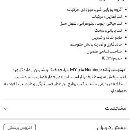
گروه بویایی گلی، میوه ای، مرکبات
نت آغازین: مرکبات
نت میانی: چوب، نیلوفر آبی، فلفل سبز
نت پایانی: مشک
طبع خنک و شیرین
ماندگاری و قدرت پخش متوسط
مناسب تمامی فصول
حجم 100ml
ادوتویلت زنانه Nominee مای MY
با رایحه خنک و شیرین از ماندگاری و
قدرت پخش متوسط برخوردار است. این عطر چهار فصل بیشتر مناسب
استفاده در روزمی باشد. ترکیب روایح این عطر حس تازگی و طراوت را با خود به
همراه دارد.
مشخصات
پرسش کاربران
افزودن پرسش