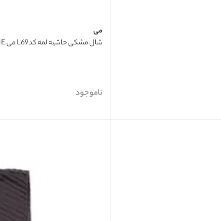
می
شال مشکی حاشیه لمه کدL69 می ME
ناموجود