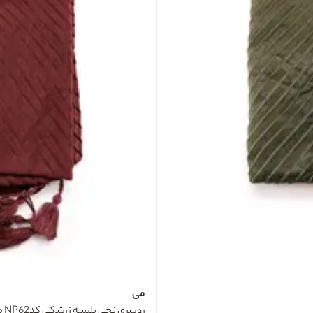
می
روسری نخی پلیسه زرشکی کدNP62 می ME