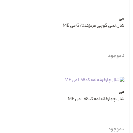
می
شال نخی گوچی قرمزکدG70 می ME
ناموجود
می
شال چهارخانه لمه کدL68 می ME
ناموجود