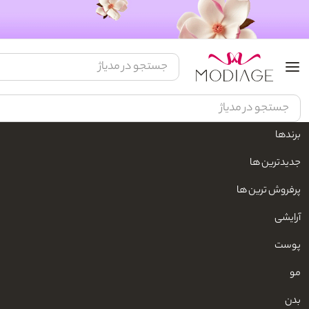
می
برندها
جدیدترین ها
همه محصولات
شال و روسری
سوتین
لباس خواب
پرفروش ترین ها
۷۱ محصول
آرایشی
پوست
مو
می
شال نخی گوچی مشکی کدG72 می ME
بدن