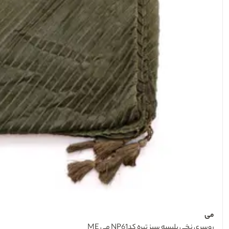
می
روسری نخی پلیسه سبز تیره کدNP61 می ME