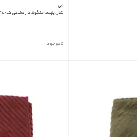
می
شال پلیسه منگوله دار مشکی کدPM67 می ME
ناموجود