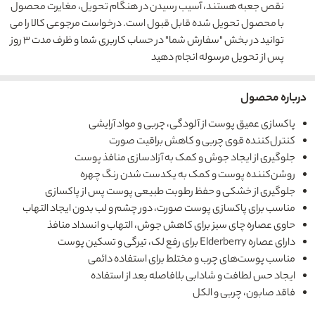
نقص جعبه هستند، آسیب رسیدن در هنگام تحویل، مغایرت محصول
با محصول تحویل شده قابل قبول است. درخواست مرجوعی کالا را می
توانید در بخش "سفارش شما" در حساب کاربری شما و ظرف مدت ۳ روز
پس از تحویل مرسوله انجام دهید
درباره محصول
پاکسازی عمیق پوست از آلودگی، چربی و مواد آرایشی
کنترل‌کننده قوی چربی و کاهش براقیت صورت
جلوگیری از ایجاد جوش و کمک به آزادسازی منافذ پوست
روشن‌کننده پوست و کمک به یکدست شدن رنگ چهره
جلوگیری از خشکی و حفظ رطوبت طبیعی پوست پس از پاکسازی
مناسب برای پاکسازی پوست صورت، دور چشم و لب بدون ایجاد التهاب
حاوی عصاره چای سبز برای کاهش جوش، التهاب و انسداد منافذ
دارای عصاره Elderberry برای رفع لک، تیرگی و تسکین پوست
مناسب پوست‌های چرب و مختلط برای استفاده دائمی
ایجاد حس لطافت و شادابی بلافاصله بعد از استفاده
فاقد صابون، چربی و الکل