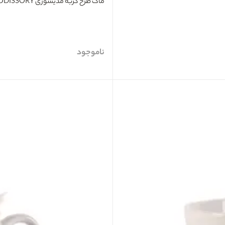
ماگ طرح گربه مدیسوری MODISSORY
ناموجود