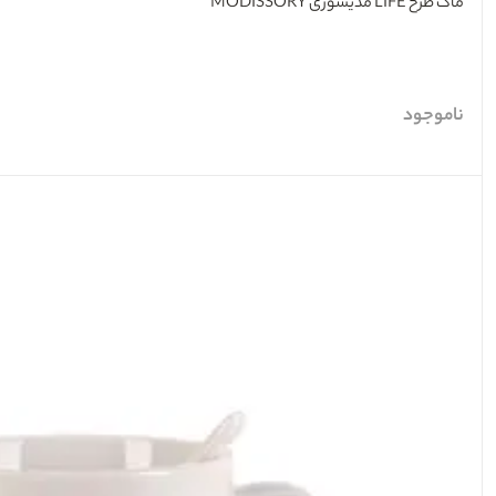
ماگ طرح LIFE مدیسوری MODISSORY
ناموجود