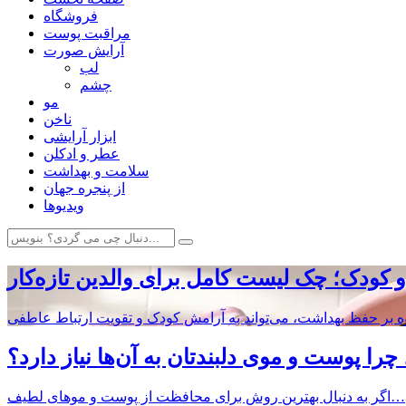
فروشگاه
مراقبت پوست
آرایش صورت
لب
چشم
مو
ناخن
ابزار آرایشی
عطر و ادکلن
سلامت و بهداشت
از پنجره جهان
ویدیوها
 کودک؛ چک لیست کامل برای والدین تازه‌کار
ا پوست و موی دلبندتان به آن‌ها نیاز دارد؟
اگر به دنبال بهترین روش برای محافظت از پوست و موهای لطیف…