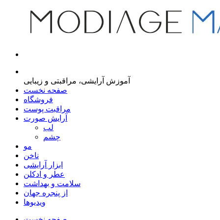
مجله اینترنتی مدیاژ
آموزش آرایشی، مراقبتی و زیبایی
صفحه نخست
فروشگاه
مراقبت پوست
آرایش صورت
لب
چشم
مو
ناخن
ابزار آرایشی
عطر و ادکلن
سلامت و بهداشت
از پنجره جهان
ویدیوها
صفحه نخست