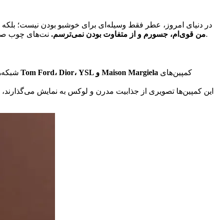
در دنیای امروز، عطر فقط وسیله‌ای برای خوشبو بودن نیست؛ بلکه ا
نت‌های چوب صندل، فلفل سیاه، دارچین، جوز و تنباکو حس قدرت، جذابیت و اعتمادبه‌نفس را القا می‌کنند، چیزی که دقیقاً در هویت نسل جدید دیده می‌شود.
من قوی‌ام، جسورم و از متفاوت بودن نمی‌ترسم.
کمپین‌های
Tom Ford، Dior، YSL و Maison Margiela
شبکه‌های اجتماعی، سلبریتی‌ها و اینفلوئنسرها نقش مهمی در تغییر ترندهای عطری دارند. در سال‌های اخیر، بسیاری از برندهای مطرح جهانی مثل
این کمپین‌ها تصویری از جذابیت مدرن و لوکس به نمایش می‌گذارند، تر