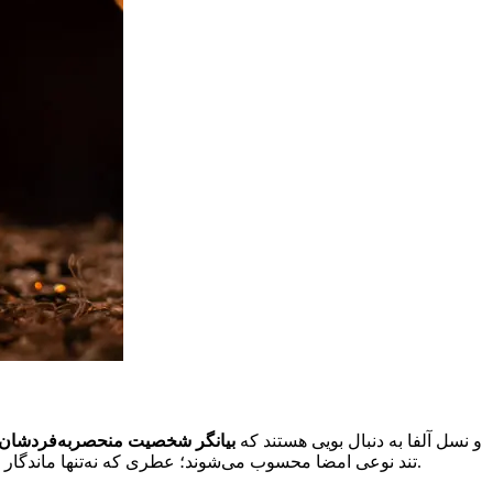
اگر به گذشته نگاه کنیم، دهه‌های پیش عطرهای محبوب بیشتر رایحه‌هایی لطیف و شیرین داشتند. اما امروز، نسل Z و نسل آلفا به دنبال بویی هستند که
بیانگر شخصیت منحصربه‌فردشان
تند نوعی امضا محسوب می‌شوند؛ عطری که نه‌تنها ماندگار است بلکه در ذهن اطرافیان حک می‌شود. این نسل دیگر نمی‌خواهد در میان جمع محو شود، بلکه به دنبال عطری است که آن‌ها را متمایز کند.