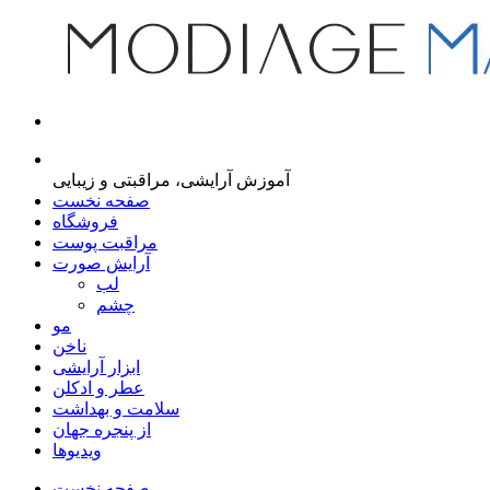
مجله اینترنتی مدیاژ
آموزش آرایشی، مراقبتی و زیبایی
صفحه نخست
فروشگاه
مراقبت پوست
آرایش صورت
لب
چشم
مو
ناخن
ابزار آرایشی
عطر و ادکلن
سلامت و بهداشت
از پنجره جهان
ویدیوها
صفحه نخست