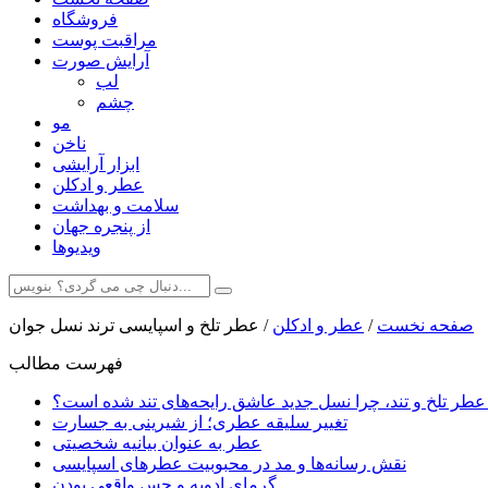
فروشگاه
مراقبت پوست
آرایش صورت
لب
چشم
مو
ناخن
ابزار آرایشی
عطر و ادکلن
سلامت و بهداشت
از پنجره جهان
ویدیوها
صفحه نخست
/
عطر و ادکلن
/
عطر تلخ و اسپایسی ترند نسل جوان
فهرست مطالب
عطر تلخ و تند، چرا نسل جدید عاشق رایحه‌های تند شده است؟
تغییر سلیقه عطری؛ از شیرینی به جسارت
عطر به عنوان بیانیه شخصیتی
نقش رسانه‌ها و مد در محبوبیت عطرهای اسپایسی
گرمای ادویه و حس واقعی بودن