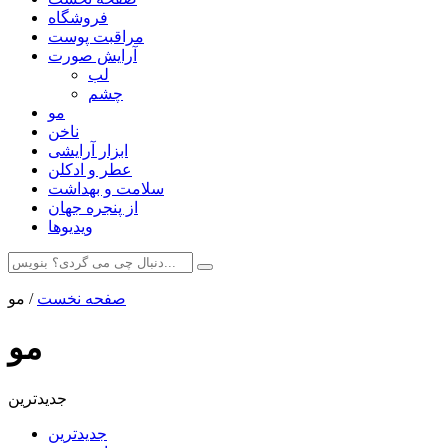
فروشگاه
مراقبت پوست
آرایش صورت
لب
چشم
مو
ناخن
ابزار آرایشی
عطر و ادکلن
سلامت و بهداشت
از پنجره جهان
ویدیوها
صفحه نخست
/
مو
مو
جدیدترین
جدیدترین