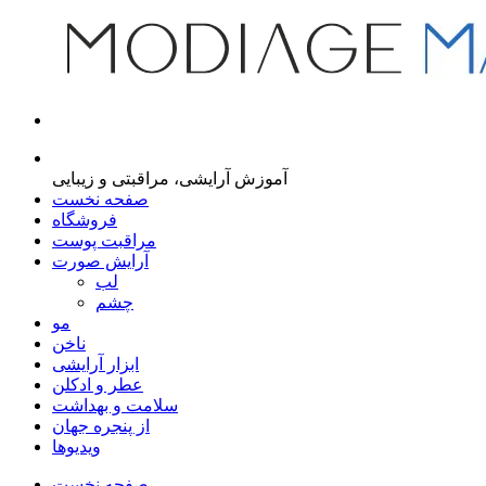
مجله اینترنتی مدیاژ
آموزش آرایشی، مراقبتی و زیبایی
صفحه نخست
فروشگاه
مراقبت پوست
آرایش صورت
لب
چشم
مو
ناخن
ابزار آرایشی
عطر و ادکلن
سلامت و بهداشت
از پنجره جهان
ویدیوها
صفحه نخست