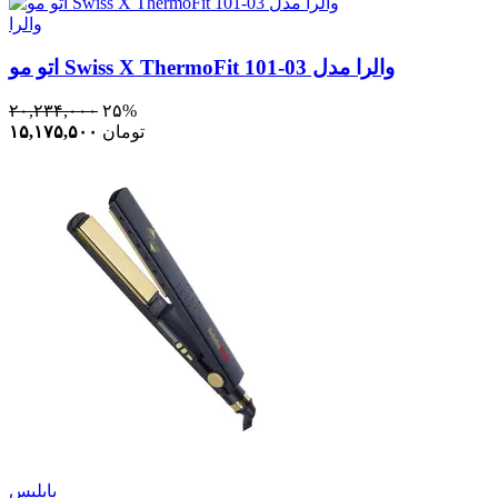
والرا
اتو مو Swiss X ThermoFit والرا مدل 03-101
۲۰,۲۳۴,۰۰۰
۲۵%
تومان
۱۵,۱۷۵,۵۰۰
بابلیس